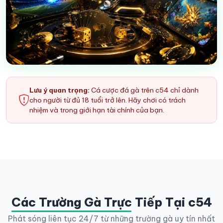
Lưu ý quan trọng:
Cá cược đá gà trên c54 chỉ dành
cho người từ đủ 18 tuổi trở lên. Hãy chơi có trách
nhiệm và trong giới hạn tài chính của bạn.
Các Trường Gà Trực Tiếp Tại c54
Phát sóng liên tục 24/7 từ những trường gà uy tín nhất