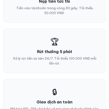
Nạp tiền tức thì
Tiền vào tài khoản trong vòng 30 giây. Tối thiểu
50.000 VNĐ.
🏆
Rút thưởng 5 phút
Xử lý rút tiền ưu tiên 24/7. Tối thiểu 100.000 VNĐ mỗi
lần rút.
🔒
Giao dịch an toàn
Mã hóa SSL 256-bit bảo vệ mọi giao dịch tài chính của