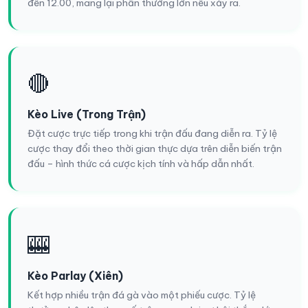
đến 12.00, mang lại phần thưởng lớn nếu xảy ra.
🔴
Kèo Live (Trong Trận)
Đặt cược trực tiếp trong khi trận đấu đang diễn ra. Tỷ lệ
cược thay đổi theo thời gian thực dựa trên diễn biến trận
đấu – hình thức cá cược kịch tính và hấp dẫn nhất.
🎰
Kèo Parlay (Xiên)
Kết hợp nhiều trận đá gà vào một phiếu cược. Tỷ lệ