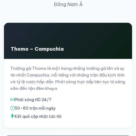
Đông Nam Á
🇰🇭
Thomo – Campuchia
Trường gà Thomo là một trong những trường gà lớn và uy
tín nhất Campuchia, nổi tiếng với những trận đấu kịch tính
và tỷ lệ cược hấp dẫn. Phát sóng trực tiếp liên tục từ sáng
sớm đến tận đêm khuya.
Phát sóng HD 24/7
50–80 trận mỗi ngày
Kết quả cập nhật tức thì