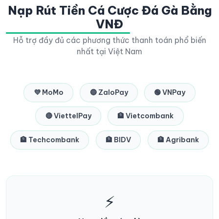
Nạp Rút Tiền Cá Cược Đá Gà Bằng
VNĐ
Hỗ trợ đầy đủ các phương thức thanh toán phổ biến
nhất tại Việt Nam
💜 MoMo
🔵 ZaloPay
🟢 VNPay
🔴 ViettelPay
🏦 Vietcombank
🏦 Techcombank
🏦 BIDV
🏦 Agribank
⚡