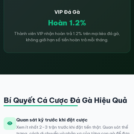
VIP Đá Gà
Hoàn 1.2%
Thành viên VIP nhận hoàn trả 1.2% trên mọi kèo đá gà,
không giới hạn số tiền hoàn trả mỗi tháng.
Bí Quyết Cá Cược Đá Gà Hiệu Quả
Quan sát kỹ trước khi đặt cược
Xem ít nhất 2–3 trận trước khi đặt tiền thật. Quan sát thể
trạng, cách di chuyển và phản xạ của từng con gà để đưa