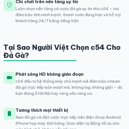
Chỉ chơi trên nền tảng uy tín
Luôn chọn nền tảng cá cược đá gà uy tín như c54 – nơi
đảm bảo tính minh bạch, thanh toán đúng hạn và hỗ trợ
khách hàng 24/7 bằng tiếng Việt.
Tại Sao Người Việt Chọn c54 Cho
Đá Gà?
Phát sóng HD không gián đoạn
c54 đầu tư hệ thống máy chủ mạnh mẽ đảm bảo stream
đá gà trực tiếp luôn mượt mà, không lag, không giật – dù
bạn đang ở Hà Nội hay vùng sâu vùng xa.
Tương thích mọi thiết bị
Xem đá gà và đặt cược trực tiếp trên điện thoại Android,
iPhone hay máy tính bảng. Giao diện tự động tối ưu cho