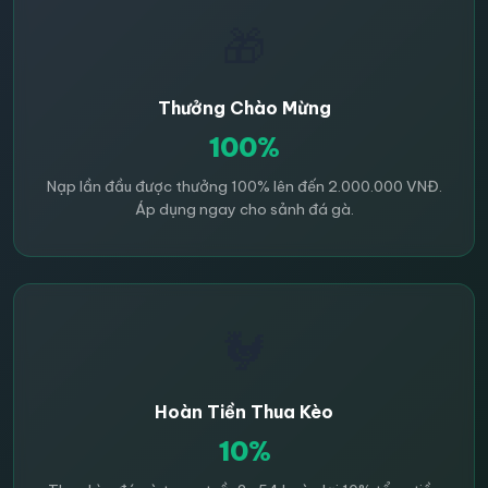
🎁
Thưởng Chào Mừng
100%
Nạp lần đầu được thưởng 100% lên đến 2.000.000 VNĐ.
Áp dụng ngay cho sảnh đá gà.
🐓
Hoàn Tiền Thua Kèo
10%