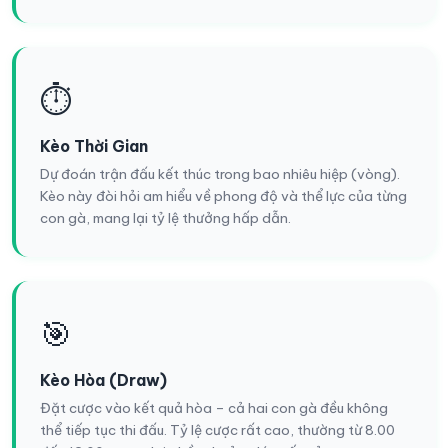
⏱️
Kèo Thời Gian
Dự đoán trận đấu kết thúc trong bao nhiêu hiệp (vòng).
Kèo này đòi hỏi am hiểu về phong độ và thể lực của từng
con gà, mang lại tỷ lệ thưởng hấp dẫn.
🎯
Kèo Hòa (Draw)
Đặt cược vào kết quả hòa – cả hai con gà đều không
thể tiếp tục thi đấu. Tỷ lệ cược rất cao, thường từ 8.00