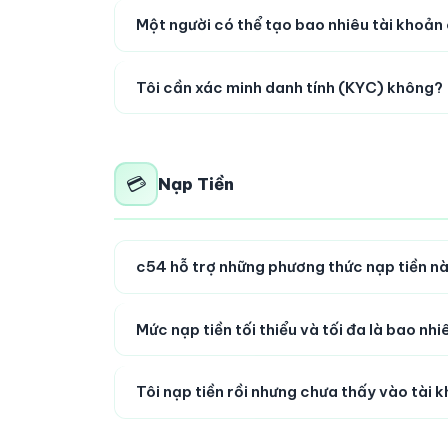
Một người có thể tạo bao nhiêu tài khoản
Tôi cần xác minh danh tính (KYC) không?
💳
Nạp Tiền
c54 hỗ trợ những phương thức nạp tiền n
Mức nạp tiền tối thiểu và tối đa là bao nhi
Tôi nạp tiền rồi nhưng chưa thấy vào tài 