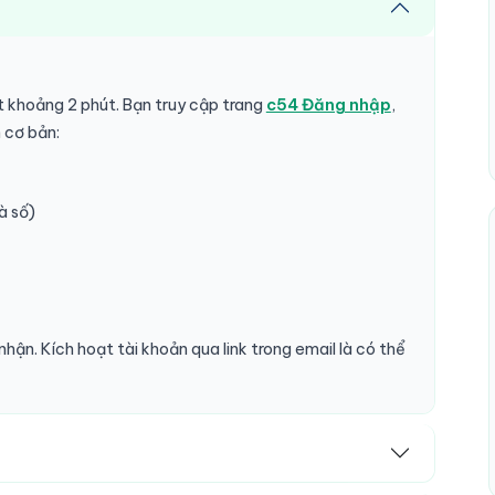
t khoảng 2 phút. Bạn truy cập trang
c54 Đăng nhập
,
n cơ bản:
à số)
hận. Kích hoạt tài khoản qua link trong email là có thể