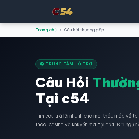
Trang chủ
Câu hỏi thường gặp
TRUNG TÂM HỖ TRỢ
Câu Hỏi
Thườn
Tại c54
Tìm câu trả lời nhanh cho mọi thắc mắc về tài
thao, casino và khuyến mãi tại c54. Đội ngũ h