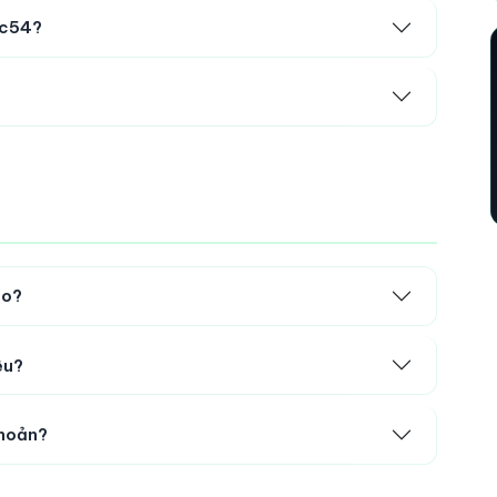
 c54?
ào?
êu?
khoản?