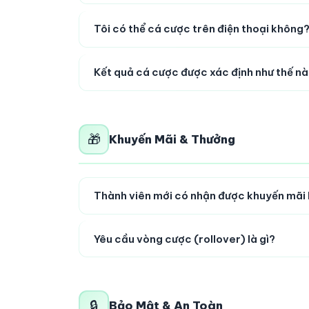
Tôi có thể cá cược trên điện thoại không
Kết quả cá cược được xác định như thế n
🎁
Khuyến Mãi & Thưởng
Thành viên mới có nhận được khuyến mãi
Yêu cầu vòng cược (rollover) là gì?
🔒
Bảo Mật & An Toàn