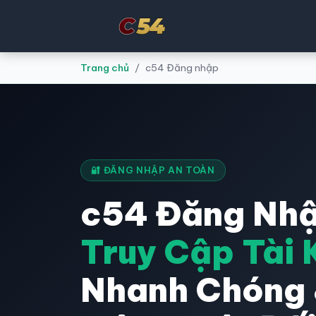
Trang chủ
c54 Đăng nhập
🔐 ĐĂNG NHẬP AN TOÀN
c54 Đăng Nhậ
Truy Cập Tài
Nhanh Chóng