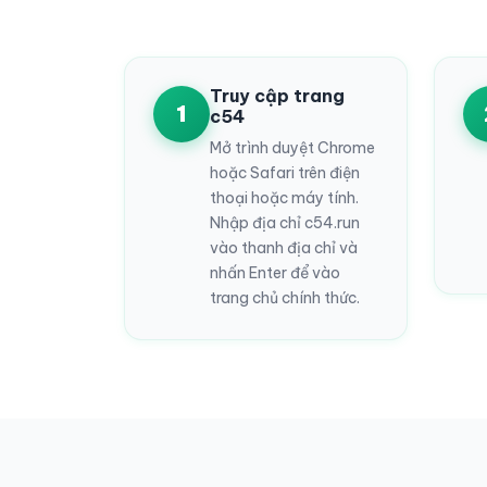
Truy cập trang
1
c54
Mở trình duyệt Chrome
hoặc Safari trên điện
thoại hoặc máy tính.
Nhập địa chỉ c54.run
vào thanh địa chỉ và
nhấn Enter để vào
trang chủ chính thức.