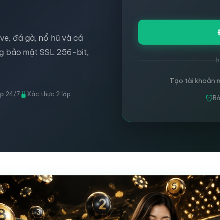
i
ve, đá gà, nổ hũ và cá
g bảo mật SSL 256-bit,
h
Tạo tài khoản m
ập 24/7
Xác thực 2 lớp
Bả